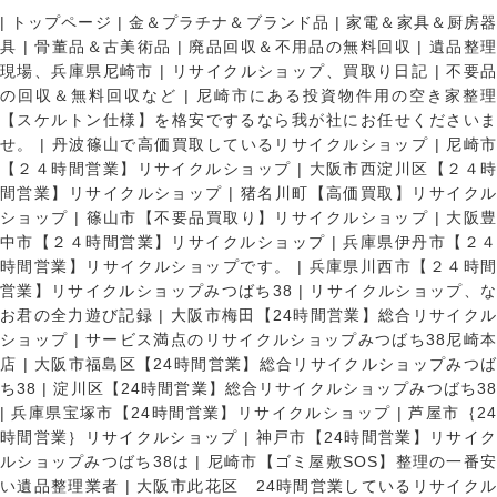
|
トップページ
|
金＆プラチナ＆ブランド品
|
家電＆家具＆厨房
具
|
骨董品＆古美術品
|
廃品回収＆不用品の無料回収
|
遺品整
現場、兵庫県尼崎市
|
リサイクルショップ、買取り日記
|
不要
の回収＆無料回収など
|
尼崎市にある投資物件用の空き家整理
【スケルトン仕様】を格安でするなら我が社にお任せくださいま
せ。
|
丹波篠山で高価買取しているリサイクルショップ
|
尼崎
【２４時間営業】リサイクルショップ
|
大阪市西淀川区【２４
間営業】リサイクルショップ
|
猪名川町【高価買取】リサイク
ショップ
|
篠山市【不要品買取り】リサイクルショップ
|
大阪
中市【２４時間営業】リサイクルショップ
|
兵庫県伊丹市【２
時間営業】リサイクルショップです。
|
兵庫県川西市【２４時
営業】リサイクルショップみつばち38
|
リサイクルショップ、
お君の全力遊び記録
|
大阪市梅田【24時間営業】総合リサイク
ショップ
|
サービス満点のリサイクルショップみつばち38尼崎
店
|
大阪市福島区【24時間営業】総合リサイクルショップみつ
ち38
|
淀川区【24時間営業】総合リサイクルショップみつばち3
|
兵庫県宝塚市【24時間営業】リサイクルショップ
|
芦屋市｛2
時間営業｝リサイクルショップ
|
神戸市【24時間営業】リサイ
ルショップみつばち38は
|
尼崎市【ゴミ屋敷SOS】整理の一番
い遺品整理業者
|
大阪市此花区 24時間営業しているリサイク