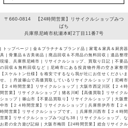
〒660-0814 【24時間営業】リサイクルショップみつ
ばち
兵庫県尼崎市杭瀬本町2丁目11番7号
|
トップページ
|
金＆プラチナ＆ブランド品
|
家電＆家具＆厨房
具
|
骨董品＆古美術品
|
廃品回収＆不用品の無料回収
|
遺品整
現場、兵庫県尼崎市
|
リサイクルショップ、買取り日記
|
不要
の回収＆無料回収など
|
尼崎市にある投資物件用の空き家整理
【スケルトン仕様】を格安でするなら我が社にお任せくださいま
せ。
|
丹波篠山で高価買取しているリサイクルショップ
|
尼崎
【２４時間営業】リサイクルショップ
|
大阪市西淀川区【２４
間営業】リサイクルショップ
|
猪名川町【高価買取】リサイク
ショップ
|
篠山市【不要品買取り】リサイクルショップ
|
大阪
中市【２４時間営業】リサイクルショップ
|
兵庫県伊丹市【２
時間営業】リサイクルショップです。
|
兵庫県川西市【２４時
営業】リサイクルショップみつばち38
|
リサイクルショップ、
お君の全力遊び記録
|
大阪市梅田【24時間営業】総合リサイク