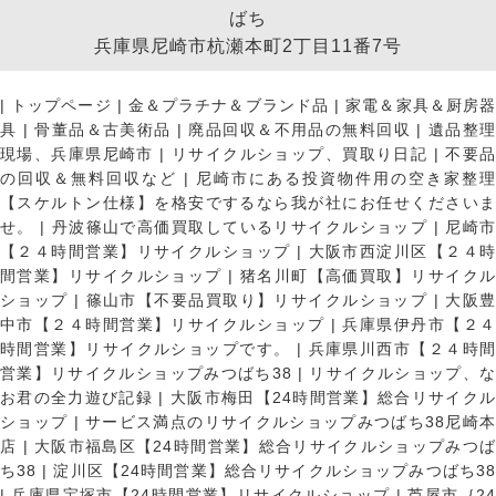
ばち
兵庫県尼崎市杭瀬本町2丁目11番7号
|
トップページ
|
金＆プラチナ＆ブランド品
|
家電＆家具＆厨房
具
|
骨董品＆古美術品
|
廃品回収＆不用品の無料回収
|
遺品整
現場、兵庫県尼崎市
|
リサイクルショップ、買取り日記
|
不要
の回収＆無料回収など
|
尼崎市にある投資物件用の空き家整理
【スケルトン仕様】を格安でするなら我が社にお任せくださいま
せ。
|
丹波篠山で高価買取しているリサイクルショップ
|
尼崎
【２４時間営業】リサイクルショップ
|
大阪市西淀川区【２４
間営業】リサイクルショップ
|
猪名川町【高価買取】リサイク
ショップ
|
篠山市【不要品買取り】リサイクルショップ
|
大阪
中市【２４時間営業】リサイクルショップ
|
兵庫県伊丹市【２
時間営業】リサイクルショップです。
|
兵庫県川西市【２４時
営業】リサイクルショップみつばち38
|
リサイクルショップ、
お君の全力遊び記録
|
大阪市梅田【24時間営業】総合リサイク
ショップ
|
サービス満点のリサイクルショップみつばち38尼崎
店
|
大阪市福島区【24時間営業】総合リサイクルショップみつ
ち38
|
淀川区【24時間営業】総合リサイクルショップみつばち3
|
兵庫県宝塚市【24時間営業】リサイクルショップ
|
芦屋市｛2