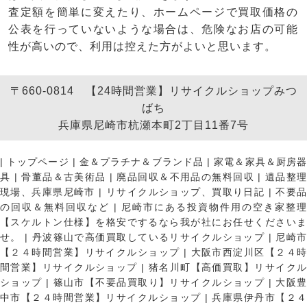
査定額を簡単に変えたり、ホームページで買取価格の
公表を行っていないような場合は、危険なお店の可能
性が高いので、利用は控えた方がよいと思います。
〒660-0814 【24時間営業】リサイクルショップみつ
ばち
兵庫県尼崎市杭瀬本町2丁目11番7号
|
トップページ
|
金＆プラチナ＆ブランド品
|
家電＆家具＆厨房
具
|
骨董品＆古美術品
|
廃品回収＆不用品の無料回収
|
遺品整
現場、兵庫県尼崎市
|
リサイクルショップ、買取り日記
|
不要
の回収＆無料回収など
|
尼崎市にある投資物件用の空き家整理
【スケルトン仕様】を格安でするなら我が社にお任せくださいま
せ。
|
丹波篠山で高価買取しているリサイクルショップ
|
尼崎
【２４時間営業】リサイクルショップ
|
大阪市西淀川区【２４
間営業】リサイクルショップ
|
猪名川町【高価買取】リサイク
ショップ
|
篠山市【不要品買取り】リサイクルショップ
|
大阪
中市【２４時間営業】リサイクルショップ
|
兵庫県伊丹市【２