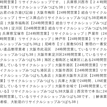
時間営業】リサイクルショップです。
|
兵庫県川西市【２４時
営業】リサイクルショップみつばち38
|
リサイクルショップ、
お君の全力遊び記録
|
大阪市梅田【24時間営業】総合リサイク
ショップ
|
サービス満点のリサイクルショップみつばち38尼崎
店
|
大阪市福島区【24時間営業】総合リサイクルショップみつ
ち38
|
淀川区【24時間営業】総合リサイクルショップみつばち3
|
兵庫県宝塚市【24時間営業】リサイクルショップ
|
芦屋市｛2
時間営業｝リサイクルショップ
|
神戸市【24時間営業】リサイ
ルショップみつばち38は
|
尼崎市【ゴミ屋敷SOS】整理の一番
い遺品整理業者
|
大阪市此花区 24時間営業しているリサイク
ショップみつばち38
|
大阪市東淀川区24時間営業しているリサイ
クルショップみつばち38
|
旭区と都島区と城東区にある24時間営
業しているリサイクルショップ
|
大阪市港区【24時間営業】リ
イクルショップみつばち港区店
|
大阪市西区【24時間営業】リ
イクルショップみつばち九条店
|
大阪府大阪市大正区【24時間
業】リサイクルショップみつばち
|
兵庫と大阪で24時間、LINE
定しているリサイクルショップ
|
大阪市全域で【24時間営業し
いる】リサイクルショップみつばち38大阪店
|
西宮市で本当に2
時間営業しているリサイクルショップみつばち38です。
|
解体
者様、大歓迎のリサイクルショップみつばち38
|