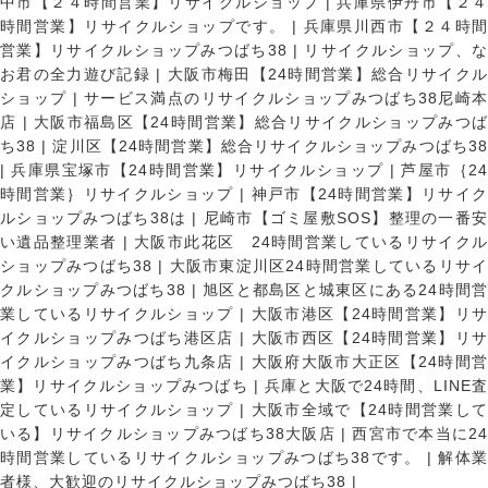
中市【２４時間営業】リサイクルショップ
|
兵庫県伊丹市【２
時間営業】リサイクルショップです。
|
兵庫県川西市【２４時
営業】リサイクルショップみつばち38
|
リサイクルショップ、
お君の全力遊び記録
|
大阪市梅田【24時間営業】総合リサイク
ショップ
|
サービス満点のリサイクルショップみつばち38尼崎
店
|
大阪市福島区【24時間営業】総合リサイクルショップみつ
ち38
|
淀川区【24時間営業】総合リサイクルショップみつばち3
|
兵庫県宝塚市【24時間営業】リサイクルショップ
|
芦屋市｛2
時間営業｝リサイクルショップ
|
神戸市【24時間営業】リサイ
ルショップみつばち38は
|
尼崎市【ゴミ屋敷SOS】整理の一番
い遺品整理業者
|
大阪市此花区 24時間営業しているリサイク
ショップみつばち38
|
大阪市東淀川区24時間営業しているリサイ
クルショップみつばち38
|
旭区と都島区と城東区にある24時間営
業しているリサイクルショップ
|
大阪市港区【24時間営業】リ
イクルショップみつばち港区店
|
大阪市西区【24時間営業】リ
イクルショップみつばち九条店
|
大阪府大阪市大正区【24時間
業】リサイクルショップみつばち
|
兵庫と大阪で24時間、LINE
定しているリサイクルショップ
|
大阪市全域で【24時間営業し
いる】リサイクルショップみつばち38大阪店
|
西宮市で本当に2
時間営業しているリサイクルショップみつばち38です。
|
解体
者様、大歓迎のリサイクルショップみつばち38
|