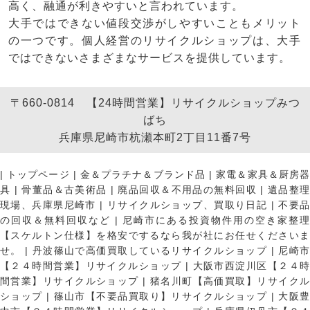
高く、融通が利きやすいと言われています。
大手ではできない値段交渉がしやすいこともメリット
の一つです。個人経営のリサイクルショップは、大手
ではできないさまざまなサービスを提供しています。
〒660-0814 【24時間営業】リサイクルショップみつ
ばち
兵庫県尼崎市杭瀬本町2丁目11番7号
|
トップページ
|
金＆プラチナ＆ブランド品
|
家電＆家具＆厨房
具
|
骨董品＆古美術品
|
廃品回収＆不用品の無料回収
|
遺品整
現場、兵庫県尼崎市
|
リサイクルショップ、買取り日記
|
不要
の回収＆無料回収など
|
尼崎市にある投資物件用の空き家整理
【スケルトン仕様】を格安でするなら我が社にお任せくださいま
せ。
|
丹波篠山で高価買取しているリサイクルショップ
|
尼崎
【２４時間営業】リサイクルショップ
|
大阪市西淀川区【２４
間営業】リサイクルショップ
|
猪名川町【高価買取】リサイク
ショップ
|
篠山市【不要品買取り】リサイクルショップ
|
大阪