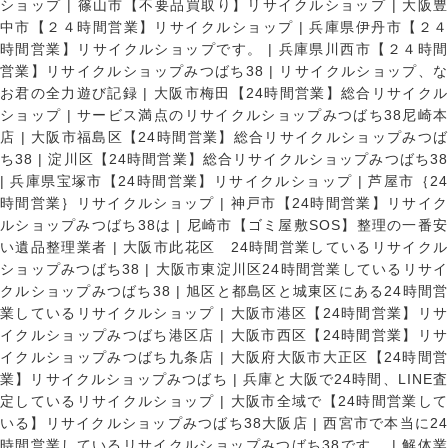
ショップ
|
篠山市【不要品買取り】リサイクルショップ
|
大阪
中市【２４時間営業】リサイクルショップ
|
兵庫県伊丹市【２
時間営業】リサイクルショップです。
|
兵庫県川西市【２４時
営業】リサイクルショップみつばち38
|
リサイクルショップ、
お君の全力遊び記録
|
大阪市梅田【24時間営業】総合リサイク
ショップ
|
サービス満点のリサイクルショップみつばち38尼崎
店
|
大阪市福島区【24時間営業】総合リサイクルショップみつ
ち38
|
淀川区【24時間営業】総合リサイクルショップみつばち3
|
兵庫県宝塚市【24時間営業】リサイクルショップ
|
芦屋市｛2
時間営業｝リサイクルショップ
|
神戸市【24時間営業】リサイ
ルショップみつばち38は
|
尼崎市【ゴミ屋敷SOS】整理の一番
い遺品整理業者
|
大阪市此花区 24時間営業しているリサイク
ショップみつばち38
|
大阪市東淀川区24時間営業しているリサイ
クルショップみつばち38
|
旭区と都島区と城東区にある24時間営
業しているリサイクルショップ
|
大阪市港区【24時間営業】リ
イクルショップみつばち港区店
|
大阪市西区【24時間営業】リ
イクルショップみつばち九条店
|
大阪府大阪市大正区【24時間
業】リサイクルショップみつばち
|
兵庫と大阪で24時間、LINE
定しているリサイクルショップ
|
大阪市全域で【24時間営業し
いる】リサイクルショップみつばち38大阪店
|
西宮市で本当に2
時間営業しているリサイクルショップみつばち38です。
|
解体