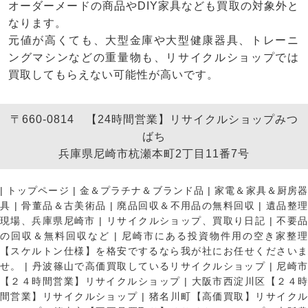
オーダーメードの商品やDIY家具なども買取の対象外と
なります。
元値が高くても、大型金庫や大型健康器具、トレーニ
ングマシンなどの重量物も、リサイクルショップでは
買取してもらえない可能性が高いです。
〒660-0814 【24時間営業】リサイクルショップみつ
ばち
兵庫県尼崎市杭瀬本町2丁目11番7号
|
トップページ
|
金＆プラチナ＆ブランド品
|
家電＆家具＆厨房
具
|
骨董品＆古美術品
|
廃品回収＆不用品の無料回収
|
遺品整
現場、兵庫県尼崎市
|
リサイクルショップ、買取り日記
|
不要
の回収＆無料回収など
|
尼崎市にある投資物件用の空き家整理
【スケルトン仕様】を格安でするなら我が社にお任せくださいま
せ。
|
丹波篠山で高価買取しているリサイクルショップ
|
尼崎
【２４時間営業】リサイクルショップ
|
大阪市西淀川区【２４
間営業】リサイクルショップ
|
猪名川町【高価買取】リサイク