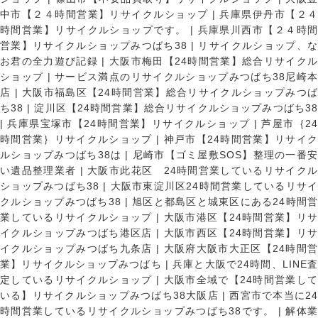
中市【２４時間営業】リサイクルショップ
|
兵庫県伊丹市【２
時間営業】リサイクルショップです。
|
兵庫県川西市【２４時
営業】リサイクルショップみつばち38
|
リサイクルショップ、
お君の全力遊び記録
|
大阪市梅田【24時間営業】総合リサイク
ショップ
|
サービス満点のリサイクルショップみつばち38尼崎
店
|
大阪市福島区【24時間営業】総合リサイクルショップみつ
ち38
|
淀川区【24時間営業】総合リサイクルショップみつばち3
|
兵庫県宝塚市【24時間営業】リサイクルショップ
|
芦屋市｛2
時間営業｝リサイクルショップ
|
神戸市【24時間営業】リサイ
ルショップみつばち38は
|
尼崎市【ゴミ屋敷SOS】整理の一番
い遺品整理業者
|
大阪市此花区 24時間営業しているリサイク
ショップみつばち38
|
大阪市東淀川区24時間営業しているリサイ
クルショップみつばち38
|
旭区と都島区と城東区にある24時間営
業しているリサイクルショップ
|
大阪市港区【24時間営業】リ
イクルショップみつばち港区店
|
大阪市西区【24時間営業】リ
イクルショップみつばち九条店
|
大阪府大阪市大正区【24時間
業】リサイクルショップみつばち
|
兵庫と大阪で24時間、LINE
定しているリサイクルショップ
|
大阪市全域で【24時間営業し
いる】リサイクルショップみつばち38大阪店
|
西宮市で本当に2
時間営業しているリサイクルショップみつばち38です。
|
解体