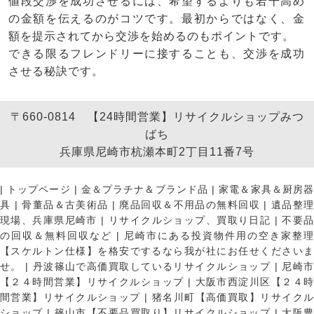
値段交渉を成功させるには、希望するよりも若干高め
の金額を伝えるのがコツです。最初からではなく、金
額を提示されてから交渉を始めるのもポイントです。
できる限るフレンドリーに接することも、交渉を成功
させる秘訣です。
〒660-0814 【24時間営業】リサイクルショップみつ
ばち
兵庫県尼崎市杭瀬本町2丁目11番7号
|
トップページ
|
金＆プラチナ＆ブランド品
|
家電＆家具＆厨房
具
|
骨董品＆古美術品
|
廃品回収＆不用品の無料回収
|
遺品整
現場、兵庫県尼崎市
|
リサイクルショップ、買取り日記
|
不要
の回収＆無料回収など
|
尼崎市にある投資物件用の空き家整理
【スケルトン仕様】を格安でするなら我が社にお任せくださいま
せ。
|
丹波篠山で高価買取しているリサイクルショップ
|
尼崎
【２４時間営業】リサイクルショップ
|
大阪市西淀川区【２４
間営業】リサイクルショップ
|
猪名川町【高価買取】リサイク
ショップ
|
篠山市【不要品買取り】リサイクルショップ
|
大阪